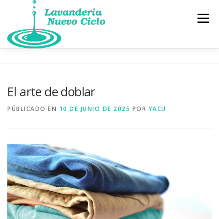
Saltar
al
Menú
contenido
BLOG
SOLICITUD DE FACTURA
El arte de doblar
PUNTO DE INTERCAMBIO DE LIBROS, GRATIS
PÚBLICADO EN
10 DE JUNIO DE 2025
POR
YACU
INSTRUCCIONES DE USO
DÓNDE ESTAMOS