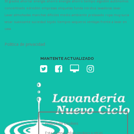
30 grados
ahorrar energía
ahorro energía
ahorro tiempo
algodón
autónomos
concentrado
edredón
empresas
etiquetas
funda nórdica
lavadoras
lavar
Lavar almohadas
manchas difíciles
medio ambiente
prelavado
ropa muy sucia
secar
suavizante
suciedad
tejido
tiempos
vaqueros
ventajas frente a lavar en
casa
Politica de privacidad
MANTENTE ACTUALIZADO
Política de Cookies
Esta página utiliza cookies y otras