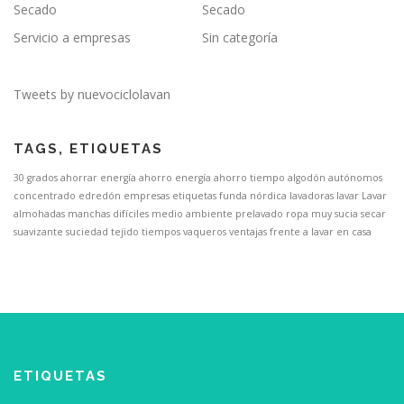
Secado
Secado
Servicio a empresas
Sin categoría
Tweets by nuevociclolavan
TAGS, ETIQUETAS
30 grados
ahorrar energía
ahorro energía
ahorro tiempo
algodón
autónomos
concentrado
edredón
empresas
etiquetas
funda nórdica
lavadoras
lavar
Lavar
almohadas
manchas difíciles
medio ambiente
prelavado
ropa muy sucia
secar
suavizante
suciedad
tejido
tiempos
vaqueros
ventajas frente a lavar en casa
ETIQUETAS