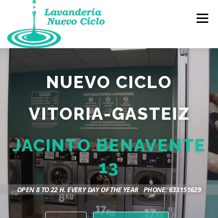
Skip
to
Menu
content
BLOG
SOLICITUD DE FACTURA
NUEVO CICLO
PUNTO DE INTERCAMBIO DE LIBROS, GRATIS
VITORIA-GASTEIZ
JACINTO BENAVENTE
INSTRUCTIONS
OUR LOCATION
13
OPEN 8 TO 22 H. EVERY DAY OF THE YEAR PHONE: 633151629