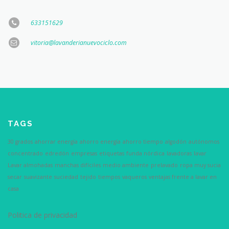
633151629
vitoria@lavanderianuevociclo.com
TAGS
30 grados
ahorrar energía
ahorro energía
ahorro tiempo
algodón
autónomos
concentrado
edredón
empresas
etiquetas
funda nórdica
lavadoras
lavar
Lavar almohadas
manchas difíciles
medio ambiente
prelavado
ropa muy sucia
secar
suavizante
suciedad
tejido
tiempos
vaqueros
ventajas frente a lavar en
casa
Politica de privacidad