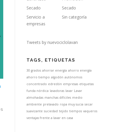
Secado
Secado
Servicio a
Sin categoría
empresas
Tweets by nuevociclolavan
TAGS, ETIQUETAS
30 grados
ahorrar energía
ahorro energía
ahorro tiempo
algodón
autónomos
concentrado
edredón
empresas
etiquetas
n
funda nórdica
lavadoras
lavar
Lavar
almohadas
manchas difíciles
medio
ambiente
prelavado
ropa muy sucia
secar
es
suavizante
suciedad
tejido
tiempos
vaqueros
ventajas frente a lavar en casa