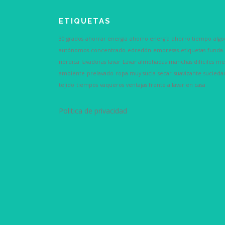
ETIQUETAS
30 grados
ahorrar energía
ahorro energía
ahorro tiempo
alg
autónomos
concentrado
edredón
empresas
etiquetas
funda
nórdica
lavadoras
lavar
Lavar almohadas
manchas difíciles
me
ambiente
prelavado
ropa muy sucia
secar
suavizante
sucieda
tejido
tiempos
vaqueros
ventajas frente a lavar en casa
Politica de privacidad