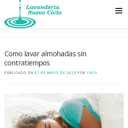
Saltar
al
Menú
contenido
BLOG
SOLICITUD DE FACTURA
Como lavar almohadas sin
contratiempos
PUNTO DE INTERCAMBIO DE LIBROS, GRATIS
PÚBLICADO EN
07 DE MAYO DE 2024
POR
YACU
INSTRUCCIONES DE USO
DÓNDE ESTAMOS