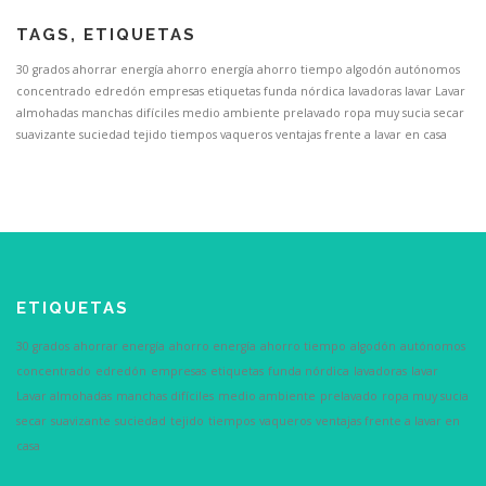
TAGS, ETIQUETAS
30 grados
ahorrar energía
ahorro energía
ahorro tiempo
algodón
autónomos
concentrado
edredón
empresas
etiquetas
funda nórdica
lavadoras
lavar
Lavar
almohadas
manchas difíciles
medio ambiente
prelavado
ropa muy sucia
secar
suavizante
suciedad
tejido
tiempos
vaqueros
ventajas frente a lavar en casa
ETIQUETAS
30 grados
ahorrar energía
ahorro energía
ahorro tiempo
algodón
autónomos
concentrado
edredón
empresas
etiquetas
funda nórdica
lavadoras
lavar
Lavar almohadas
manchas difíciles
medio ambiente
prelavado
ropa muy sucia
secar
suavizante
suciedad
tejido
tiempos
vaqueros
ventajas frente a lavar en
casa